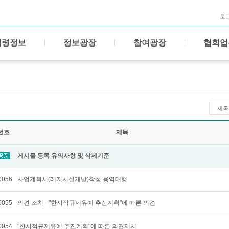
로
법령정보
정보광장
참여광장
협회업
제목
번호
제목
게시물 등록 유의사항 및 삭제기준
0056
사업계획서(레저시설개발)작성 용역대행
0055
의견 조치 - "한시적규제유예 추진계획"에 따른 의견
0054
"한시적규제유예 추진계획"에 따른 의견제시