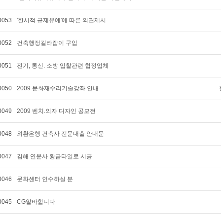
0053
'한시적 규제유예'에 따른 의견제시
0052
건축행정길라잡이 구입
0051
전기, 통신. 소방 입찰관련 협정업체
0050
2009 문화재수리기술강좌 안내
0049
2009 벤치.의자 디자인 공모전
0048
외환은행 건축사 전문대출 안내문
0047
김해 연운사 황금타일로 시공
0046
문화센터 인수하실 분
0045
CG알바합니다