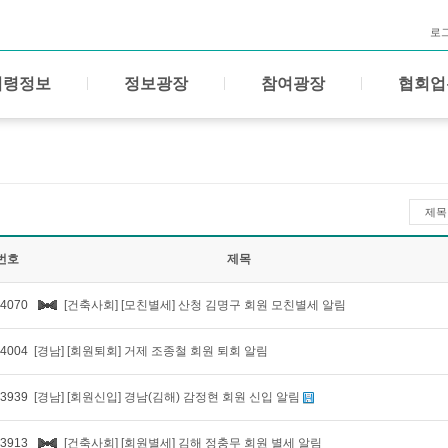
로
법령정보
정보광장
참여광장
협회업
제목
번호
제목
4070
[건축사회] [모친별세] 산청 김명구 회원 모친별세 알림
4004
[경남] [회원퇴회] 거제 조종철 회원 퇴회 알림
3939
[경남] [회원신입] 경남(김해) 감정현 회원 신입 알림
3913
[건축사회] [회원별세] 김해 정충무 회원 별세 알림