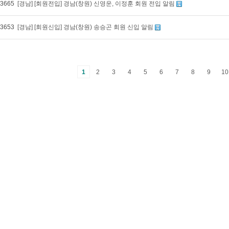
3665
[경남] [회원전입] 경남(창원) 신영운, 이정훈 회원 전입 알림
3653
[경남] [회원신입] 경남(창원) 송승곤 회원 신입 알림
1
2
3
4
5
6
7
8
9
10