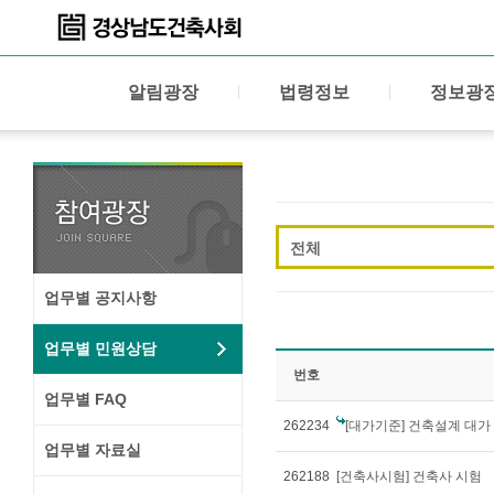
알림광장
법령정보
정보광
전체
업무별 공지사항
업무별 민원상담
번호
업무별 FAQ
262234
[대가기준] 건축설계 대가
업무별 자료실
262188
[건축사시험] 건축사 시험