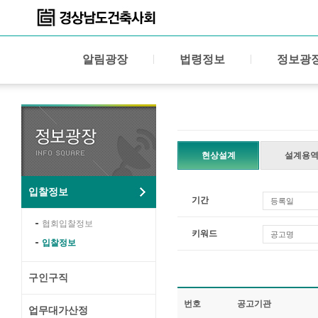
알림광장
법령정보
정보광
현상설계
설계용
입찰정보
기간
등록일
협회입찰정보
키워드
공고명
입찰정보
구인구직
번호
공고기관
업무대가산정