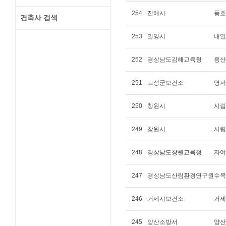
254
진해시
풍호
건축사 검색
253
밀양시
내일
252
경상남도김해교육청
용산
251
고성군보건소
명파
250
창원시
시립
249
창원시
시립
248
경상남도창원교육청
자여
247
경상남도산림환경연구원
수목
246
거제시보건소
거제
245
양산소방서
양산