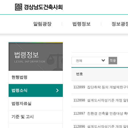
알림광장
법령정보
정보광
전체
번호
현행법령
112899
집단취락 등의 개발제한구역
법령소식
112898
설계도서작성기준 개정 알
법령자료실
112897
친환경 건축물 인증대상 확
기준 및 고시
112896
설계도서작성기준 개정 알