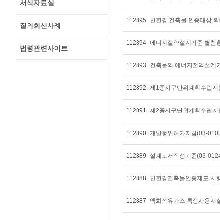
서식자료실
112895
친환경 건축물 인증대상 확
질의회신사례
112894
에너지절약설계기준 별첨횡양식
법령관련사이트
112893
건축물의 에너지절약설계기준(
112892
제1종지구단위계획수립지침(0
112891
제2종지구단위계획수립지침(0
112890
개발행위허가지침(03-0103
112889
설계도서작성기준(03-0124
112888
친환경건축물인증제도 시
112887
액화석유가스 특정사용시설